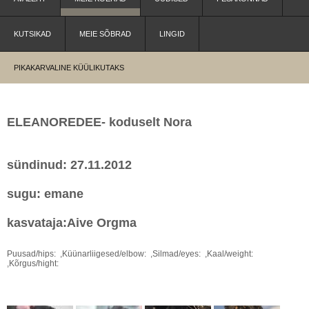
KUTSIKAD
MEIE SÕBRAD
LINGID
PIKAKARVALINE KÜÜLIKUTAKS
ELEANOREDEE- koduselt Nora
sündinud: 27.11.2012
sugu: emane
kasvataja:Aive Orgma
Puusad/hips: ,Küünarliigesed/elbow: ,Silmad/eyes: ,Kaal/weight:
,Kõrgus/hight: