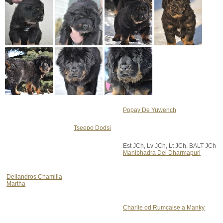
Popay De Yuwench
Tseepo Dodsi
Est JCh, Lv JCh, Lt JCh, BALT JCh
Manibhadra Del Dharmapuri
Dellandros Chamilla
Martha
Charlie od Rumcaise a Manky