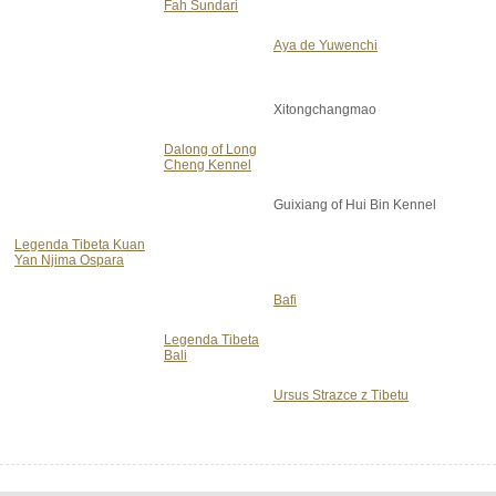
Fah Sundari
Aya de Yuwenchi
Xitongchangmao
Dalong of Long
Cheng Kennel
Guixiang of Hui Bin Kennel
Legenda Tibeta Kuan
Yan Njima Ospara
Bafi
Legenda Tibeta
Bali
Ursus Strazce z Tibetu