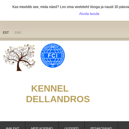
Kas meeldib see, mida näed? Loo oma veebileht Vooga ja naudi 30 päevast
Alusta tasuta
EST
ENG
KENNEL
DELLANDR
OS
AVALEHT
MEIE KOERAD
UUDISED
PESAKONNAD