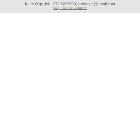
Kaire Õlge, tel. +372 5227603, kaireolge@gmail.com
Voog. Tee ise koduleht!